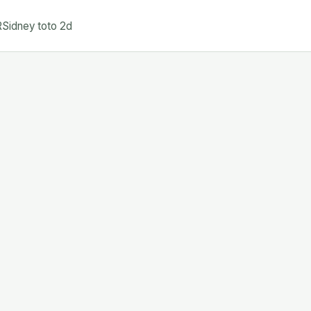
R
Sidney toto 2d