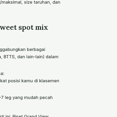
/maksimal, size taruhan, dan
sweet spot mix
nggabungkan berbagai
, BTTS, dan lain-lain) dalam
a:
at posisi kamu di klasemen
y 5–7 leg yang mudah pecah
i ini. Riset Grand View