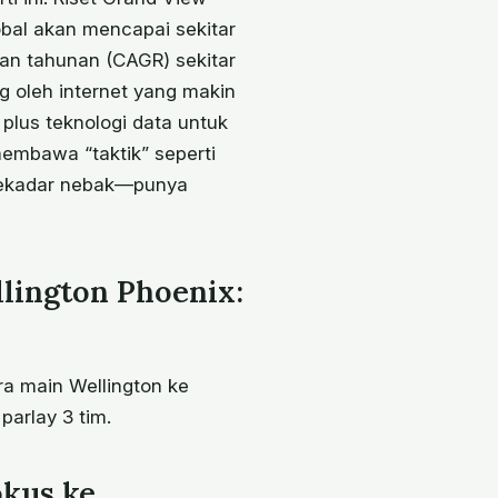
bal akan mencapai sekitar
an tahunan (CAGR) sekitar
g oleh internet yang makin
plus teknologi data untuk
membawa “taktik” seperti
 sekadar nebak—punya
llington Phoenix:
a main Wellington ke
parlay 3 tim.
okus ke