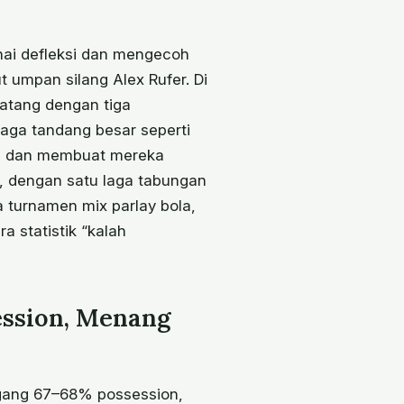
enai defleksi dan mengecoh
 umpan silang Alex Rufer. Di
atang dengan tiga
aga tandang besar seperti
gah dan membuat mereka
r, dengan satu laga tabungan
 turnamen mix parlay bola,
a statistik “kalah
ession, Menang
gang 67–68% possession,