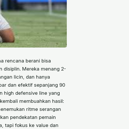
a rencana berani bisa
n disiplin. Mereka menang 2-
ngan licin, dan hanya
apar dan efektif sepanjang 90
n high defensive line yang
u kembali membuahkan hasil:
 menemukan ritme serangan
arkan pendekatan pemain
, tapi fokus ke value dan