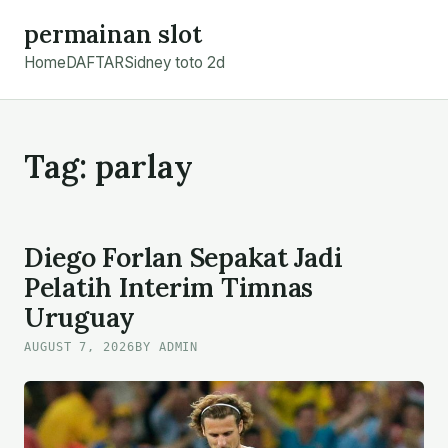
Skip
permainan slot
to
Home
DAFTAR
Sidney toto 2d
content
Tag:
parlay
Diego Forlan Sepakat Jadi
Pelatih Interim Timnas
Uruguay
AUGUST 7, 2026
BY ADMIN