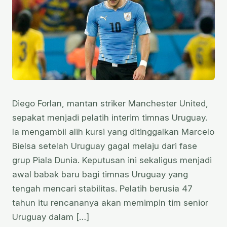
Diego Forlan, mantan striker Manchester United,
sepakat menjadi pelatih interim timnas Uruguay.
Ia mengambil alih kursi yang ditinggalkan Marcelo
Bielsa setelah Uruguay gagal melaju dari fase
grup Piala Dunia. Keputusan ini sekaligus menjadi
awal babak baru bagi timnas Uruguay yang
tengah mencari stabilitas. Pelatih berusia 47
tahun itu rencananya akan memimpin tim senior
Uruguay dalam […]