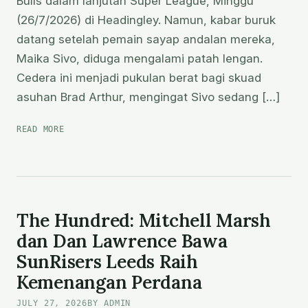
Bulls dalam lanjutan Super League, Minggu
(26/7/2026) di Headingley. Namun, kabar buruk
datang setelah pemain sayap andalan mereka,
Maika Sivo, diduga mengalami patah lengan.
Cedera ini menjadi pukulan berat bagi skuad
asuhan Brad Arthur, mengingat Sivo sedang […]
LEEDS
READ MORE
RHINOS
VS
BRADFORD
BULLS:
KEMENANGAN
42-
The Hundred: Mitchell Marsh
12
dan Dan Lawrence Bawa
DIRUSAK
SunRisers Leeds Raih
CEDERA
MAIKA
Kemenangan Perdana
SIVO
JULY 27, 2026
BY ADMIN