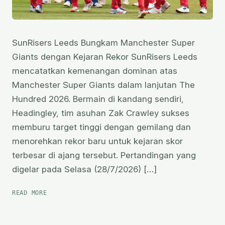
SunRisers Leeds Bungkam Manchester Super
Giants dengan Kejaran Rekor SunRisers Leeds
mencatatkan kemenangan dominan atas
Manchester Super Giants dalam lanjutan The
Hundred 2026. Bermain di kandang sendiri,
Headingley, tim asuhan Zak Crawley sukses
memburu target tinggi dengan gemilang dan
menorehkan rekor baru untuk kejaran skor
terbesar di ajang tersebut. Pertandingan yang
digelar pada Selasa (28/7/2026) […]
KEMENANGAN
READ MORE
SPEKTAKULER
SUNRISERS
LEEDS: