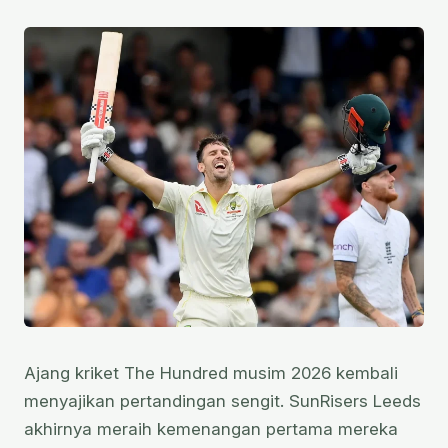
Ajang kriket The Hundred musim 2026 kembali
menyajikan pertandingan sengit. SunRisers Leeds
akhirnya meraih kemenangan pertama mereka