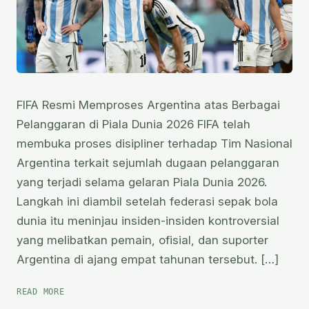
FIFA Resmi Memproses Argentina atas Berbagai
Pelanggaran di Piala Dunia 2026 FIFA telah
membuka proses disipliner terhadap Tim Nasional
Argentina terkait sejumlah dugaan pelanggaran
yang terjadi selama gelaran Piala Dunia 2026.
Langkah ini diambil setelah federasi sepak bola
dunia itu meninjau insiden-insiden kontroversial
yang melibatkan pemain, ofisial, dan suporter
Argentina di ajang empat tahunan tersebut. […]
FIFA
READ MORE
BUKA