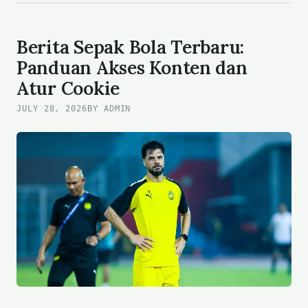
CATAT
REKOR
KEJAR
Berita Sepak Bola Terbaru:
DI
Panduan Akses Konten dan
THE
Atur Cookie
HUNDRED
HEADINGLEY
JULY 28, 2026
BY ADMIN