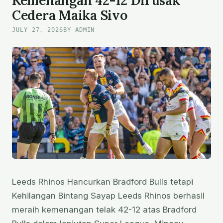
Kemenangan 42-12 Dirusak
Cedera Maika Sivo
COOKIE
JULY 27, 2026
BY ADMIN
Leeds Rhinos Hancurkan Bradford Bulls tetapi
Kehilangan Bintang Sayap Leeds Rhinos berhasil
meraih kemenangan telak 42-12 atas Bradford