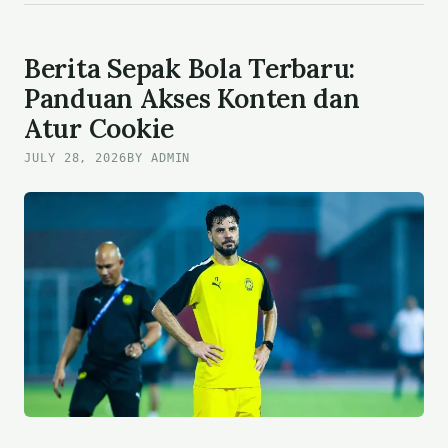
CATAT
REKOR
KEJAR
Berita Sepak Bola Terbaru:
DI
Panduan Akses Konten dan
THE
Atur Cookie
HUNDRED
HEADINGLEY
JULY 28, 2026
BY ADMIN