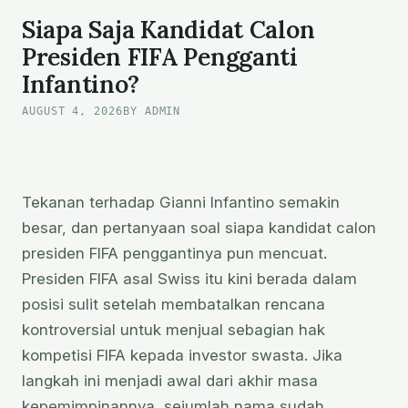
REKOR
Siapa Saja Kandidat Calon
TRANSFER
Presiden FIFA Pengganti
BARU
Infantino?
AUGUST 4, 2026
BY ADMIN
Tekanan terhadap Gianni Infantino semakin
besar, dan pertanyaan soal siapa kandidat calon
presiden FIFA penggantinya pun mencuat.
Presiden FIFA asal Swiss itu kini berada dalam
posisi sulit setelah membatalkan rencana
kontroversial untuk menjual sebagian hak
kompetisi FIFA kepada investor swasta. Jika
langkah ini menjadi awal dari akhir masa
kepemimpinannya, sejumlah nama sudah