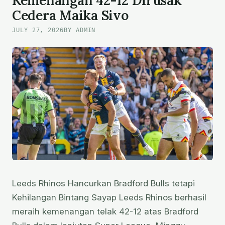
Kemenangan 42-12 Dirusak
Cedera Maika Sivo
COOKIE
JULY 27, 2026
BY ADMIN
Leeds Rhinos Hancurkan Bradford Bulls tetapi
Kehilangan Bintang Sayap Leeds Rhinos berhasil
meraih kemenangan telak 42-12 atas Bradford