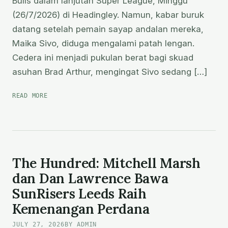
Bulls dalam lanjutan Super League, Minggu
(26/7/2026) di Headingley. Namun, kabar buruk
datang setelah pemain sayap andalan mereka,
Maika Sivo, diduga mengalami patah lengan.
Cedera ini menjadi pukulan berat bagi skuad
asuhan Brad Arthur, mengingat Sivo sedang […]
LEEDS
READ MORE
RHINOS
VS
BRADFORD
BULLS:
KEMENANGAN
42-
The Hundred: Mitchell Marsh
12
dan Dan Lawrence Bawa
DIRUSAK
SunRisers Leeds Raih
CEDERA
MAIKA
Kemenangan Perdana
SIVO
JULY 27, 2026
BY ADMIN