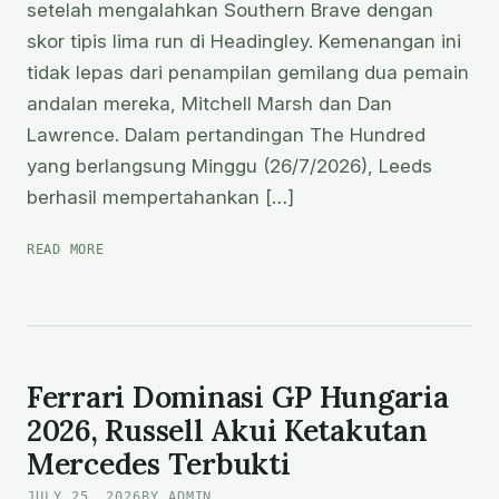
setelah mengalahkan Southern Brave dengan
skor tipis lima run di Headingley. Kemenangan ini
tidak lepas dari penampilan gemilang dua pemain
andalan mereka, Mitchell Marsh dan Dan
Lawrence. Dalam pertandingan The Hundred
yang berlangsung Minggu (26/7/2026), Leeds
berhasil mempertahankan […]
THE
READ MORE
HUNDRED:
MITCHELL
MARSH
DAN
DAN
LAWRENCE
Ferrari Dominasi GP Hungaria
BAWA
2026, Russell Akui Ketakutan
SUNRISERS
Mercedes Terbukti
LEEDS
RAIH
JULY 25, 2026
BY ADMIN