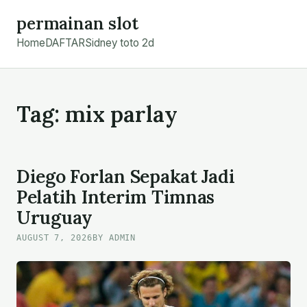
Skip
permainan slot
to
Home
DAFTAR
Sidney toto 2d
content
Tag:
mix parlay
Diego Forlan Sepakat Jadi
Pelatih Interim Timnas
Uruguay
AUGUST 7, 2026
BY ADMIN