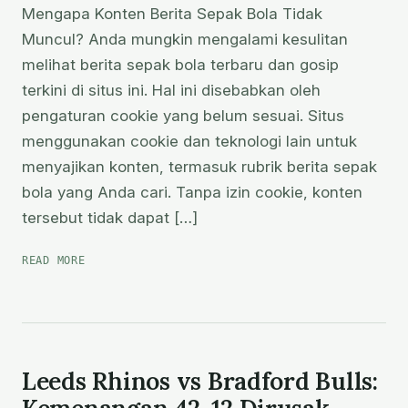
Mengapa Konten Berita Sepak Bola Tidak
Muncul? Anda mungkin mengalami kesulitan
melihat berita sepak bola terbaru dan gosip
terkini di situs ini. Hal ini disebabkan oleh
pengaturan cookie yang belum sesuai. Situs
menggunakan cookie dan teknologi lain untuk
menyajikan konten, termasuk rubrik berita sepak
bola yang Anda cari. Tanpa izin cookie, konten
tersebut tidak dapat […]
BERITA
READ MORE
SEPAK
BOLA
TERBARU:
PANDUAN
AKSES
KONTEN
Leeds Rhinos vs Bradford Bulls:
DAN
ATUR