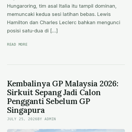
Hungaroring, tim asal Italia itu tampil dominan,
memuncaki kedua sesi latihan bebas. Lewis
Hamilton dan Charles Leclerc bahkan mengunci
posisi satu-dua di […]
FERRARI
READ MORE
DOMINASI
GP
HUNGARIA
2026,
RUSSELL
AKUI
Kembalinya GP Malaysia 2026:
KETAKUTAN
Sirkuit Sepang Jadi Calon
MERCEDES
Pengganti Sebelum GP
TERBUKTI
Singapura
JULY 25, 2026
BY ADMIN