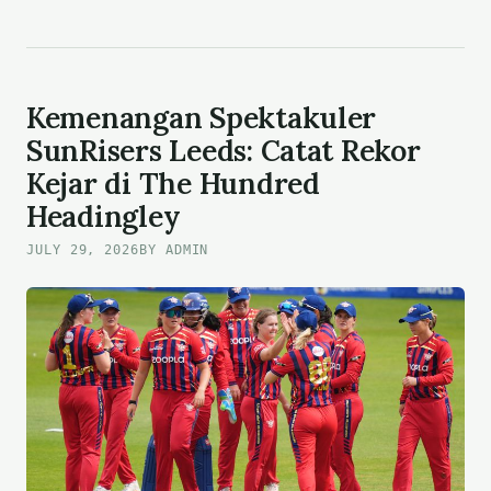
PROSES
DISIPLINER
TERHADAP
ARGENTINA
USAI
Kemenangan Spektakuler
PIALA
SunRisers Leeds: Catat Rekor
DUNIA
Kejar di The Hundred
2026
Headingley
JULY 29, 2026
BY ADMIN