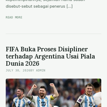
disebut-sebut sebagai penerus […]
SIAPA
READ MORE
SAJA
KANDIDAT
CALON
PRESIDEN
FIFA
PENGGANTI
FIFA Buka Proses Disipliner
INFANTINO?
terhadap Argentina Usai Piala
Dunia 2026
JULY 30, 2026
BY ADMIN