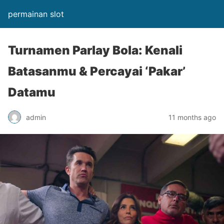
permainan slot
Turnamen Parlay Bola: Kenali
Batasanmu & Percayai ‘Pakar’
Datamu
admin
11 months ago