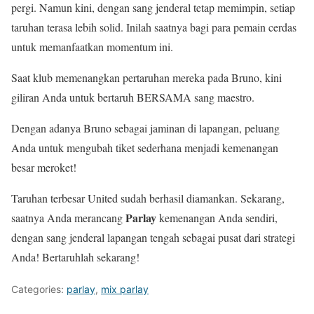
pergi. Namun kini, dengan sang jenderal tetap memimpin, setiap
taruhan terasa lebih solid. Inilah saatnya bagi para pemain cerdas
untuk memanfaatkan momentum ini.
Saat klub memenangkan pertaruhan mereka pada Bruno, kini
giliran Anda untuk bertaruh BERSAMA sang maestro.
Dengan adanya Bruno sebagai jaminan di lapangan, peluang
Anda untuk mengubah tiket sederhana menjadi kemenangan
besar meroket!
Taruhan terbesar United sudah berhasil diamankan. Sekarang,
Parlay
saatnya Anda merancang
kemenangan Anda sendiri,
dengan sang jenderal lapangan tengah sebagai pusat dari strategi
Anda! Bertaruhlah sekarang!
Categories:
parlay
,
mix parlay