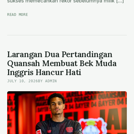
sukses memecahkan rekor sebelumnya milik […]
SOPHIE
READ MORE
ECCLESTONE
UKIR
REKOR
DI
LORD’S:
INGGRIS
Larangan Dua Pertandingan
VS
Quansah Membuat Bek Muda
INDIA
Inggris Hancur Hati
HARI
PERTAMA
JULY 10, 2026
BY ADMIN