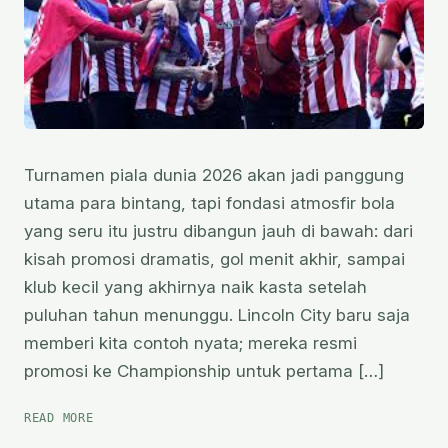
Turnamen piala dunia 2026 akan jadi panggung
utama para bintang, tapi fondasi atmosfir bola
yang seru itu justru dibangun jauh di bawah: dari
kisah promosi dramatis, gol menit akhir, sampai
klub kecil yang akhirnya naik kasta setelah
puluhan tahun menunggu. Lincoln City baru saja
memberi kita contoh nyata; mereka resmi
promosi ke Championship untuk pertama […]
KISAH
READ MORE
65