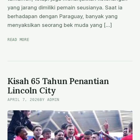
yang jarang dimiliki pemain seusianya. Saat ia
berhadapan dengan Paraguay, banyak yang
menyaksikan seorang bek muda yang […]
LUCAS
READ MORE
HERRINGTON,
BEK
TENANG
AUSTRALIA
YANG
DIPUJI
Kisah 65 Tahun Penantian
SEPERTI
Lincoln City
ROLLS-
ROYCE
APRIL 7, 2026
BY ADMIN
DI
PIALA
DUNIA