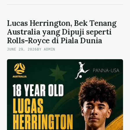
2025-
26:
100
FOTO
Lucas Herrington, Bek Tenang
YANG
Australia yang Dipuji seperti
MEREKAM
Rolls-Royce di Piala Dunia
MUSIM
PENUH
JUNE 29, 2026
BY ADMIN
DRAMA