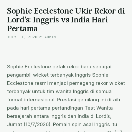
PEREMPAT
FINAL,
Sophie Ecclestone Ukir Rekor di
BELLINGHAM
Lord’s: Inggris vs India Hari
BALAS
Pertama
‘WHATEVER’
JULY 11, 2026
BY ADMIN
Sophie Ecclestone cetak rekor baru sebagai
pengambil wicket terbanyak Inggris Sophie
Ecclestone resmi menjadi pemegang rekor wicket
terbanyak untuk tim wanita Inggris di semua
format internasional. Prestasi gemilang ini diraih
pada hari pertama pertandingan Test Wanita
bersejarah antara Inggris dan India di Lord’s,
Jumat (10/7/2026). Pemain spin asal Inggris itu