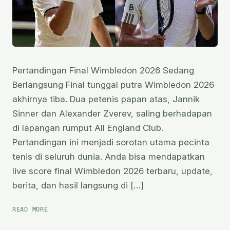
Pertandingan Final Wimbledon 2026 Sedang
Berlangsung Final tunggal putra Wimbledon 2026
akhirnya tiba. Dua petenis papan atas, Jannik
Sinner dan Alexander Zverev, saling berhadapan
di lapangan rumput All England Club.
Pertandingan ini menjadi sorotan utama pecinta
tenis di seluruh dunia. Anda bisa mendapatkan
live score final Wimbledon 2026 terbaru, update,
berita, dan hasil langsung di […]
LIVE
READ MORE
SCORE
FINAL