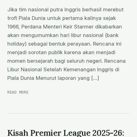
Jika tim nasional putra Inggris berhasil merebut
trofi Piala Dunia untuk pertama kalinya sejak
1966, Perdana Menteri Keir Starmer dikabarkan
akan mengumumkan hari libur nasional (bank
holiday) sebagai bentuk perayaan. Rencana ini
menjadi sorotan publik karena akan menjadi
momen bersejarah bagi seluruh negeri. Rencana
Libur Nasional Setelah Kemenangan Inggris di
Piala Dunia Menurut laporan yang […]
HARI
READ MORE
LIBUR
NASIONAL
UNTUK
INGGRIS
JIKA
JUARA
Kisah Premier League 2025-26:
PIALA