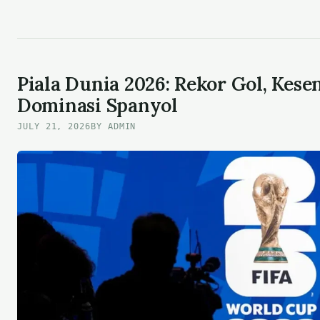
BINTANG
PENSIUN
DARI
TIMNAS
SETELAH
Piala Dunia 2026: Rekor Gol, Kese
PIALA
Dominasi Spanyol
DUNIA
2026
JULY 21, 2026
BY ADMIN