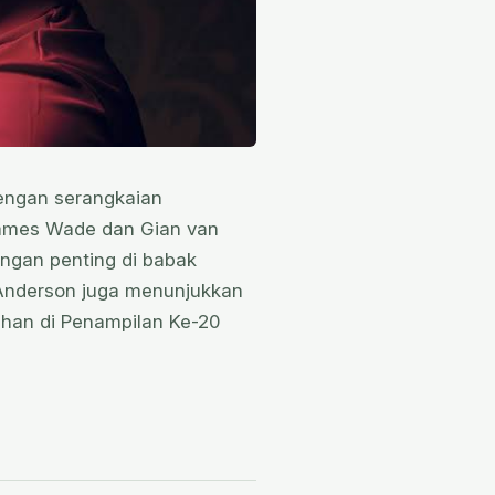
engan serangkaian
 James Wade dan Gian van
ngan penting di babak
Anderson juga menunjukkan
ahan di Penampilan Ke-20