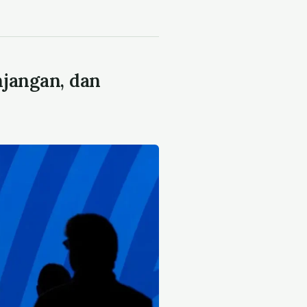
njangan, dan