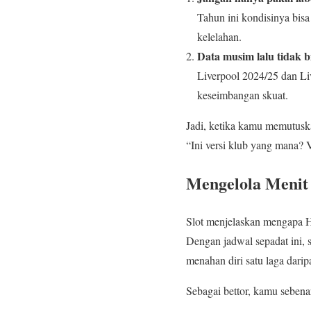
Tahun ini kondisinya bisa
kelelahan.
Data musim lalu tidak 
Liverpool 2024/25 dan Liv
keseimbangan skuat.
Jadi, ketika kamu memutusk
“Ini versi klub yang mana? V
Mengelola Menit 
Slot menjelaskan mengapa H
Dengan jadwal sepadat ini, s
menahan diri satu laga dari
Sebagai bettor, kamu sebena