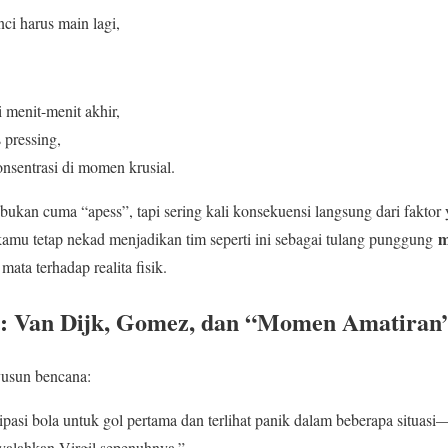
ci harus main lagi,
 menit-menit akhir,
 pressing,
sentrasi di momen krusial.
bukan cuma “apess”, tapi sering kali konsekuensi langsung dari fakto
m
 kamu tetap nekad menjadikan tim seperti ini sebagai tulang punggung
ta terhadap realita fisik.
: Van Dijk, Gomez, dan “Momen Amatiran
nyusun bencana:
ipasi bola untuk gol pertama dan terlihat panik dalam beberapa situas
nyalahkan Virgil sepenuhnya.”