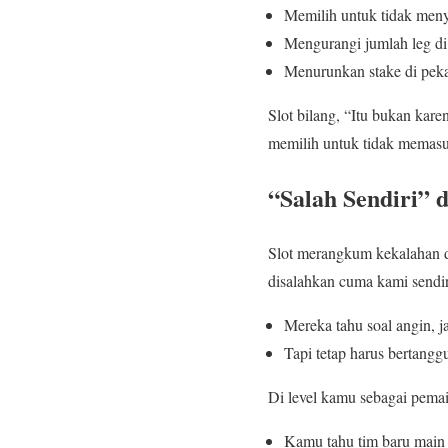
Memilih untuk tidak menye
Mengurangi jumlah leg d
Menurunkan stake di pekan
Slot bilang, “Itu bukan kar
memilih untuk tidak memasuk
“Salah Sendiri” 
Slot merangkum kekalahan di
disalahkan cuma kami sendiri.
Mereka tahu soal angin, j
Tapi tetap harus bertangg
Di level kamu sebagai pem
Kamu tahu tim baru main 