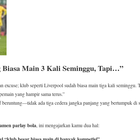
 Biasa Main 3 Kali Seminggu, Tapi…”
an excuse; klub seperti Liverpool sudah biasa main tiga kali seminggu.
pemain yang hampir sama terus.”
if beruntung—tidak ada tiga cedera jangka panjang yang bertumpuk di 
amen parlay bola
, ini mengajarkan kamu dua hal:
l “klub besar biasa main di banyak kompetisi”.