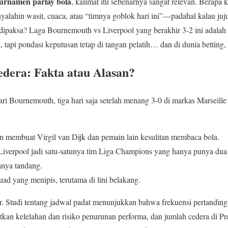
turnamen parlay bola
, kalimat itu sebenarnya sangat relevan. Berapa k
alahin wasit, cuaca, atau “timnya goblok hari ini”—padahal kalau juju
u dipaksa? Laga Bournemouth vs Liverpool yang berakhir 3-2 ini adala
 tapi pondasi keputusan tetap di tangan pelatih… dan di dunia betting,
edera: Fakta atau Alasan?
ari Bournemouth, tiga hari saja setelah menang 3-0 di markas Marseill
on membuat Virgil van Dijk dan pemain lain kesulitan membaca bola.
Liverpool jadi satu-satunya tim Liga Champions yang hanya punya dua 
anya tandang.
ad yang menipis, terutama di lini belakang.
ar. Studi tentang jadwal padat menunjukkan bahwa frekuensi pertanding
kan kelelahan dan risiko penurunan performa, dan jumlah cedera di P