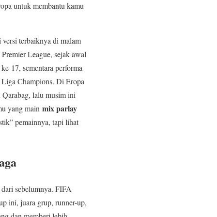
p Eropa untuk membantu kamu
i versi terbaiknya di malam
Premier League, sejak awal
 ke-17, sementara performa
di Liga Champions. Di Eropa
 Qarabag, lalu musim ini
mix parlay
kamu yang main
stik” pemainnya, tapi lihat
Laga
 dari sebelumnya. FIFA
p ini, juara grup, runner-up,
jang dan memberi lebih