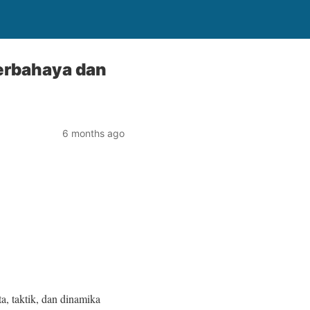
Berbahaya dan
6 months ago
ta, taktik, dan dinamika