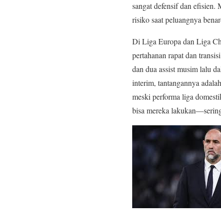
sangat defensif dan efisie
risiko saat peluangnya benar-
Di Liga Europa dan Liga C
pertahanan rapat dan transi
dan dua assist musim lalu d
interim, tantangannya adala
meski performa liga domesti
bisa mereka lakukan—sering 