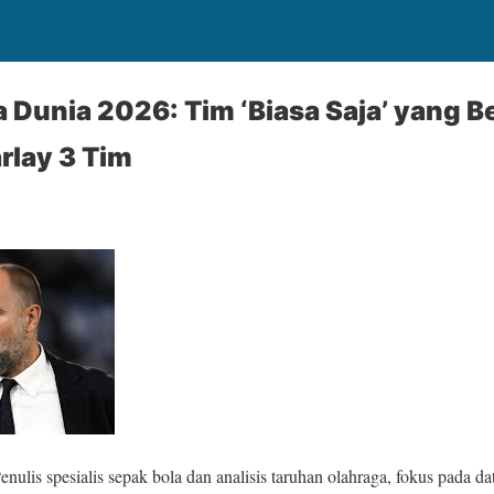
 Dunia 2026: Tim ‘Biasa Saja’ yang 
rlay 3 Tim
nulis spesialis sepak bola dan analisis taruhan olahraga, fokus pada da