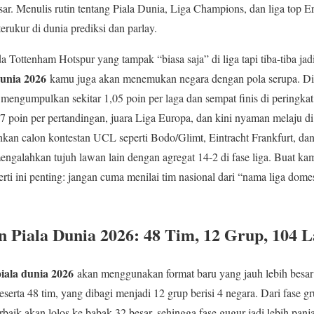
sar. Menulis rutin tentang Piala Dunia, Liga Champions, dan liga to
rukur di dunia prediksi dan parlay.
Tottenham Hotspur yang tampak “biasa saja” di liga tapi tiba-tiba jad
dunia 2026
kamu juga akan menemukan negara dengan pola serupa. Di 
ngumpulkan sekitar 1,05 poin per laga dan sempat finis di peringkat
17 poin per pertandingan, juara Liga Europa, dan kini nyaman melaju 
an calon kontestan UCL seperti Bodo/Glimt, Eintracht Frankfurt, dan
engalahkan tujuh lawan lain dengan agregat 14-2 di fase liga. Buat 
perti ini penting: jangan cuma menilai tim nasional dari “nama liga dome
Piala Dunia 2026: 48 Tim, 12 Grup, 104 
iala dunia 2026
akan menggunakan format baru yang jauh lebih besar
erta 48 tim, yang dibagi menjadi 12 grup berisi 4 negara. Dari fase gru
erbaik akan lolos ke babak 32 besar, sehingga fase gugur jadi lebih pan