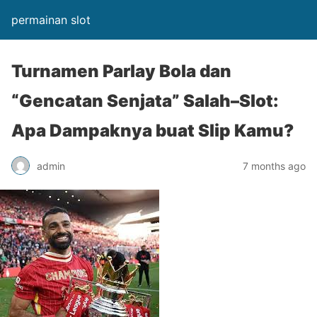
permainan slot
Turnamen Parlay Bola dan
“Gencatan Senjata” Salah–Slot:
Apa Dampaknya buat Slip Kamu?
admin
7 months ago