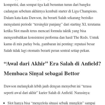
kompetisi, dan sempat tiga kali beruntun turun dari bangku
cadangan sebelum akhirnya kembali starter di Liga Champions.
Dalam kata-kata Dawson, itu berarti Salah sekarang berisiko
mengalami periode “tersingkir panjang” dari starting XI, terutama
ketika Slot masih terus mencari formula taktik yang bisa
mengembalikan konsistensi performa dan hasil The Reds. Untuk
kamu di mix parlay bola, gambaran ini penting: reputasi besar
Salah tidak lagi otomatis berarti peran sentral setiap pekan.
“Awal dari Akhir” Era Salah di Anfield?
Membaca Sinyal sebagai Bettor
Dawson melangkah lebih jauh dengan menyebut ini “terasa
seperti awal dari akhir” karier Salah di Anfield. Narasinya:
Slot hanya bisa “mengelola situasi sebaik mungkin” sampai