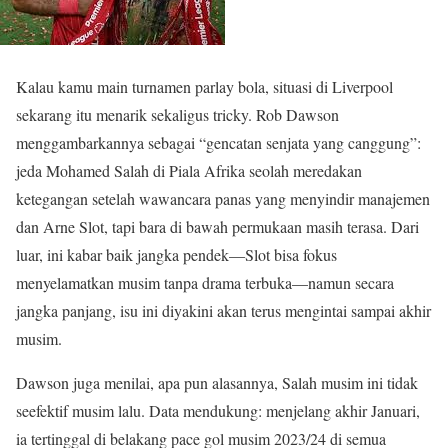
Kalau kamu main turnamen parlay bola, situasi di Liverpool
sekarang itu menarik sekaligus tricky. Rob Dawson
menggambarkannya sebagai “gencatan senjata yang canggung”:
jeda Mohamed Salah di Piala Afrika seolah meredakan
ketegangan setelah wawancara panas yang menyindir manajemen
dan Arne Slot, tapi bara di bawah permukaan masih terasa. Dari
luar, ini kabar baik jangka pendek—Slot bisa fokus
menyelamatkan musim tanpa drama terbuka—namun secara
jangka panjang, isu ini diyakini akan terus mengintai sampai akhir
musim.
Dawson juga menilai, apa pun alasannya, Salah musim ini tidak
seefektif musim lalu. Data mendukung: menjelang akhir Januari,
ia tertinggal di belakang pace gol musim 2023/24 di semua