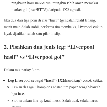
rangkaian hasil naik‑turun, mungkin lebih aman memakai
market gol (over/BTTS) daripada 1X2 agresif.
Jika dua dari tiga poin di atas “hijau” (gencatan relatif tenang,
menit main Salah stabil, performa tim membaik), Liverpool cukup
layak dijadikan salah satu pilar di slip.
2. Pisahkan dua jenis leg: “Liverpool
hasil” vs “Liverpool gol”
Dalam mix parlay 3 tim:
Leg Liverpool sebagai “hasil” (1X2/handicap)
cocok ketika:
Lawan di Liga Champions adalah tim papan tengah/bawah
liga fase.
Slot turunkan line‑up kuat, meski Salah tidak selalu harus
starter.