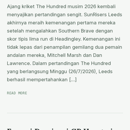
Ajang kriket The Hundred musim 2026 kembali
menyajikan pertandingan sengit. SunRisers Leeds
akhirnya meraih kemenangan pertama mereka
setelah mengalahkan Southern Brave dengan
skor tipis lima run di Headingley. Kemenangan ini
tidak lepas dari penampilan gemilang dua pemain
andalan mereka, Mitchell Marsh dan Dan
Lawrence. Dalam pertandingan The Hundred
yang berlangsung Minggu (26/7/2026), Leeds
berhasil mempertahankan […]
THE
READ MORE
HUNDRED:
MITCHELL
MARSH
DAN
DAN
LAWRENCE