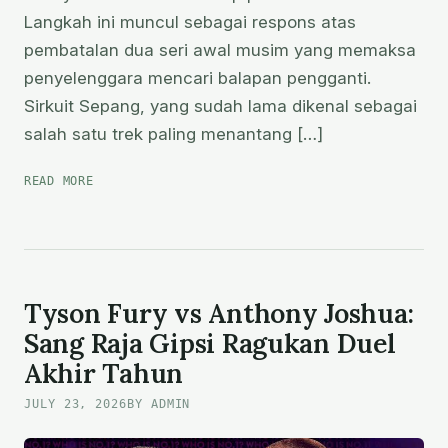
Langkah ini muncul sebagai respons atas
pembatalan dua seri awal musim yang memaksa
penyelenggara mencari balapan pengganti.
Sirkuit Sepang, yang sudah lama dikenal sebagai
salah satu trek paling menantang […]
KEMBALINYA
READ MORE
GP
MALAYSIA
2026:
SIRKUIT
SEPANG
JADI
Tyson Fury vs Anthony Joshua:
CALON
Sang Raja Gipsi Ragukan Duel
PENGGANTI
Akhir Tahun
SEBELUM
GP
JULY 23, 2026
BY ADMIN
SINGAPURA