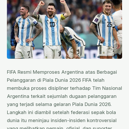
FIFA Resmi Memproses Argentina atas Berbagai
Pelanggaran di Piala Dunia 2026 FIFA telah
membuka proses disipliner terhadap Tim Nasional
Argentina terkait sejumlah dugaan pelanggaran
yang terjadi selama gelaran Piala Dunia 2026.
Langkah ini diambil setelah federasi sepak bola
dunia itu meninjau insiden-insiden kontroversial
yang melibatkan pemain, ofisial, dan suporter