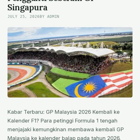
Singapura
JULY 25, 2026
BY ADMIN
Kabar Terbaru: GP Malaysia 2026 Kembali ke
Kalender F1? Para petinggi Formula 1 tengah
menjajaki kemungkinan membawa kembali GP
Malaysia ke kalender balap pada tahun 2026.