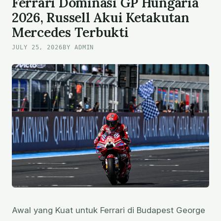
Ferrari Dominasi GP Hungaria
BAWA
2026, Russell Akui Ketakutan
SUNRISERS
Mercedes Terbukti
LEEDS
RAIH
JULY 25, 2026
BY ADMIN
KEMENANGAN
PERDANA
Awal yang Kuat untuk Ferrari di Budapest George