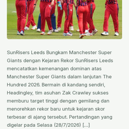
SunRisers Leeds Bungkam Manchester Super
Giants dengan Kejaran Rekor SunRisers Leeds
mencatatkan kemenangan dominan atas
Manchester Super Giants dalam lanjutan The
Hundred 2026. Bermain di kandang sendiri,
Headingley, tim asuhan Zak Crawley sukses
memburu target tinggi dengan gemilang dan
menorehkan rekor baru untuk kejaran skor
terbesar di ajang tersebut. Pertandingan yang
digelar pada Selasa (28/7/2026) […]