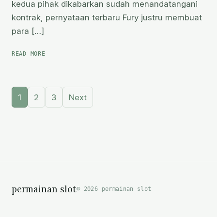
kedua pihak dikabarkan sudah menandatangani
kontrak, pernyataan terbaru Fury justru membuat
para […]
TYSON
READ MORE
FURY
VS
ANTHONY
JOSHUA:
Posts
1
2
3
Next
SANG
RAJA
pagination
GIPSI
RAGUKAN
DUEL
AKHIR
TAHUN
permainan slot
© 2026 permainan slot