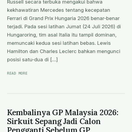
Russell secara terbuka mengakui bahwa
kekhawatiran Mercedes tentang kecepatan
Ferrari di Grand Prix Hungaria 2026 benar-benar
terjadi. Pada sesi latihan Jumat (24 Juli 2026) di
Hungaroring, tim asal Italia itu tampil dominan,
memuncaki kedua sesi latihan bebas. Lewis
Hamilton dan Charles Leclerc bahkan mengunci
posisi satu-dua di […]
FERRARI
READ MORE
DOMINASI
GP
HUNGARIA
2026,
RUSSELL
AKUI
Kembalinya GP Malaysia 2026:
KETAKUTAN
Sirkuit Sepang Jadi Calon
MERCEDES
Pengganti Sebelum GP
TERBUKTI