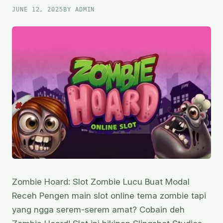
ROLLS-
JUNE 12, 2025
BY ADMIN
ROYCE
DI
PIALA
DUNIA
Zombie Hoard: Slot Zombie Lucu Buat Modal
Receh Pengen main slot online tema zombie tapi
yang ngga serem-serem amat? Cobain deh