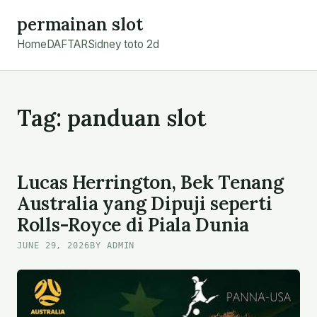
Skip
permainan slot
to
Home
DAFTAR
Sidney toto 2d
content
Tag:
panduan slot
Lucas Herrington, Bek Tenang
Australia yang Dipuji seperti
Rolls-Royce di Piala Dunia
JUNE 29, 2026
BY ADMIN