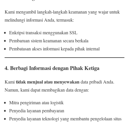
Kami mengambil langkah-langkah keamanan yang wajar untuk
melindungi informasi Anda, termasuk:
Enkripsi transaksi menggunakan SSL
Pembaruan sistem keamanan secara berkala
Pembatasan akses informasi kepada pihak internal
4. Berbagi Informasi dengan Pihak Ketiga
tidak menjual atau menyewakan
Kami
data pribadi Anda.
Namun, kami dapat membagikan data dengan:
Mitra pengiriman atau logistik
Penyedia layanan pembayaran
Penyedia layanan teknologi yang membantu pengelolaan situs