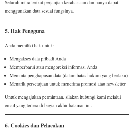
Seluruh mitra terikat perjanjian kerahasiaan dan hanya dapat
menggunakan data sesuai fungsinya.
5. Hak Pengguna
Anda memiliki hak untuk:
Mengakses data pribadi Anda
Memperbarui atau mengoreksi informasi Anda
Meminta penghapusan data (dalam batas hukum yang berlaku)
Menarik persetujuan untuk menerima promosi atau newsletter
Untuk mengajukan permintaan, silakan hubungi kami melalui
email yang tertera di bagian akhir halaman ini.
6. Cookies dan Pelacakan