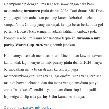
Championship dengan lima laga tersisa—dengan cara kamu
turnamen piala dunia 2026
memandang
. Dari drama MK Dons
yang gagal memanfaatkan peluang karena kebobolan telat,
sampai Notts County yang melonjak ke tiga besar berkat dua gol
pertama Lucas Ness, semua ini adalah latihan membaca pola
turnamen mix
kompetisi sebelum kamu benar‑benar terjun ke
parlay World Cup 2026
yang penuh jebakan.
Harapannya, setelah membaca kisah Lincoln dan kawan‑kawan,
mix parlay piala dunia 2026
kamu tidak lagi menyusun
hanya
bermodalkan nama besar di atas kertas, tapi juga
mempertimbangkan: siapa yang lagi on‑fire, siapa yang terbiasa
main di bawah tekanan, dan tim mana yang diam‑diam punya
cerita “naik kasta” sendiri—yang diam‑diam siap kamu jadikan
mix parlay 3 tim
leg ketiga di slip
kamu berikutnya.
Categories:
parlay
,
mix parlay