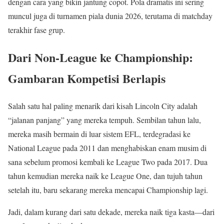
dengan cara yang bikin jantung copot. Pola dramatis ini sering
muncul juga di turnamen piala dunia 2026, terutama di matchday
terakhir fase grup.
Dari Non‑League ke Championship:
Gambaran Kompetisi Berlapis
Salah satu hal paling menarik dari kisah Lincoln City adalah
“jalanan panjang” yang mereka tempuh. Sembilan tahun lalu,
mereka masih bermain di luar sistem EFL, terdegradasi ke
National League pada 2011 dan menghabiskan enam musim di
sana sebelum promosi kembali ke League Two pada 2017. Dua
tahun kemudian mereka naik ke League One, dan tujuh tahun
setelah itu, baru sekarang mereka mencapai Championship lagi.
Jadi, dalam kurang dari satu dekade, mereka naik tiga kasta—dari