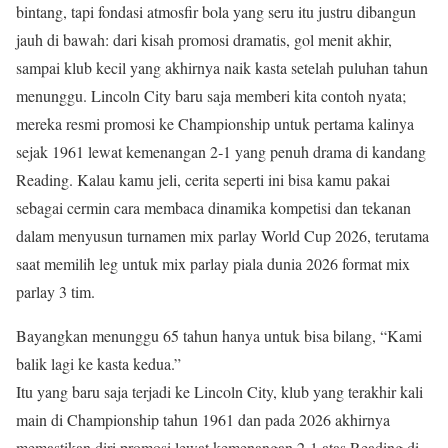
bintang, tapi fondasi atmosfir bola yang seru itu justru dibangun
jauh di bawah: dari kisah promosi dramatis, gol menit akhir,
sampai klub kecil yang akhirnya naik kasta setelah puluhan tahun
menunggu. Lincoln City baru saja memberi kita contoh nyata;
mereka resmi promosi ke Championship untuk pertama kalinya
sejak 1961 lewat kemenangan 2‑1 yang penuh drama di kandang
Reading. Kalau kamu jeli, cerita seperti ini bisa kamu pakai
sebagai cermin cara membaca dinamika kompetisi dan tekanan
dalam menyusun turnamen mix parlay World Cup 2026, terutama
saat memilih leg untuk mix parlay piala dunia 2026 format mix
parlay 3 tim.
Bayangkan menunggu 65 tahun hanya untuk bisa bilang, “Kami
balik lagi ke kasta kedua.”
Itu yang baru saja terjadi ke Lincoln City, klub yang terakhir kali
main di Championship tahun 1961 dan pada 2026 akhirnya
memastikan diri promosi lewat kemenangan 2‑1 atas Reading di