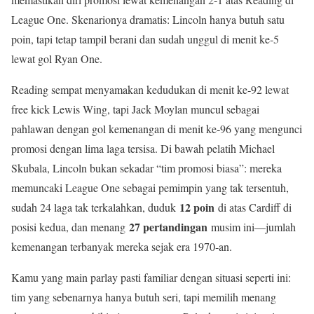
League One. Skenarionya dramatis: Lincoln hanya butuh satu
poin, tapi tetap tampil berani dan sudah unggul di menit ke‑5
lewat gol Ryan One.
Reading sempat menyamakan kedudukan di menit ke‑92 lewat
free kick Lewis Wing, tapi Jack Moylan muncul sebagai
pahlawan dengan gol kemenangan di menit ke‑96 yang mengunci
promosi dengan lima laga tersisa. Di bawah pelatih Michael
Skubala, Lincoln bukan sekadar “tim promosi biasa”: mereka
memuncaki League One sebagai pemimpin yang tak tersentuh,
12 poin
sudah 24 laga tak terkalahkan, duduk
di atas Cardiff di
27 pertandingan
posisi kedua, dan menang
musim ini—jumlah
kemenangan terbanyak mereka sejak era 1970‑an.
Kamu yang main parlay pasti familiar dengan situasi seperti ini:
tim yang sebenarnya hanya butuh seri, tapi memilih menang