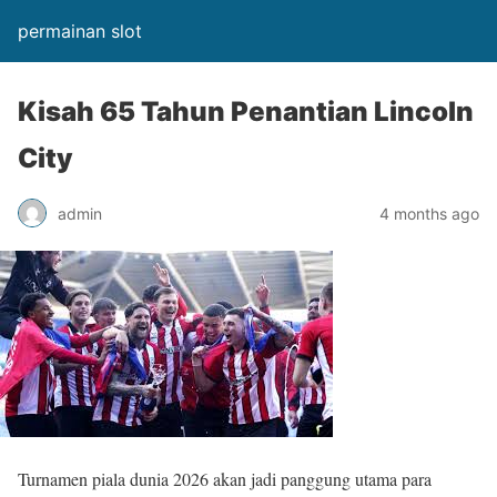
permainan slot
Kisah 65 Tahun Penantian Lincoln
City
admin
4 months ago
Turnamen piala dunia 2026 akan jadi panggung utama para