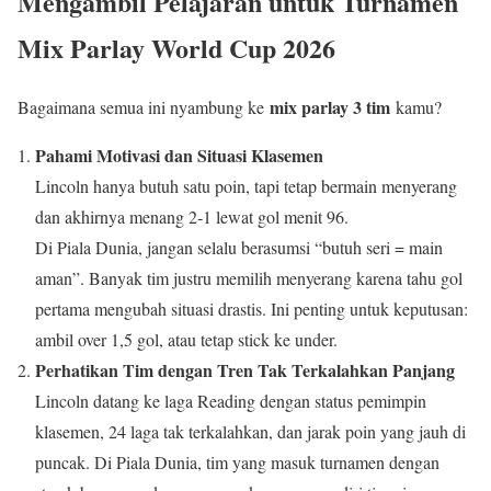
Mengambil Pelajaran untuk Turnamen
Mix Parlay World Cup 2026
mix parlay 3 tim
Bagaimana semua ini nyambung ke
kamu?
Pahami Motivasi dan Situasi Klasemen
Lincoln hanya butuh satu poin, tapi tetap bermain menyerang
dan akhirnya menang 2‑1 lewat gol menit 96.
Di Piala Dunia, jangan selalu berasumsi “butuh seri = main
aman”. Banyak tim justru memilih menyerang karena tahu gol
pertama mengubah situasi drastis. Ini penting untuk keputusan:
ambil over 1,5 gol, atau tetap stick ke under.
Perhatikan Tim dengan Tren Tak Terkalahkan Panjang
Lincoln datang ke laga Reading dengan status pemimpin
klasemen, 24 laga tak terkalahkan, dan jarak poin yang jauh di
puncak. Di Piala Dunia, tim yang masuk turnamen dengan