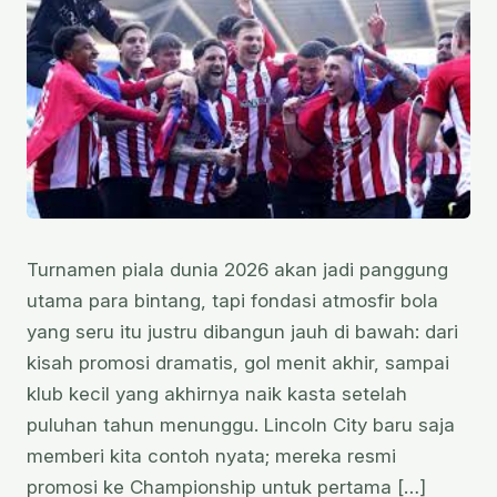
Turnamen piala dunia 2026 akan jadi panggung
utama para bintang, tapi fondasi atmosfir bola
yang seru itu justru dibangun jauh di bawah: dari
kisah promosi dramatis, gol menit akhir, sampai
klub kecil yang akhirnya naik kasta setelah
puluhan tahun menunggu. Lincoln City baru saja
memberi kita contoh nyata; mereka resmi
promosi ke Championship untuk pertama […]