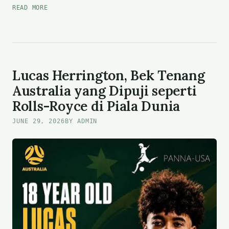
KISAH
READ MORE
PREMIER
LEAGUE
2025-
26:
100
FOTO
Lucas Herrington, Bek Tenang
YANG
Australia yang Dipuji seperti
MEREKAM
Rolls-Royce di Piala Dunia
MUSIM
PENUH
JUNE 29, 2026
BY ADMIN
DRAMA