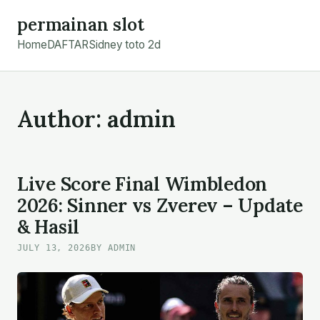
Skip
permainan slot
to
Home
DAFTAR
Sidney toto 2d
content
Author:
admin
Live Score Final Wimbledon
2026: Sinner vs Zverev – Update
& Hasil
JULY 13, 2026
BY ADMIN