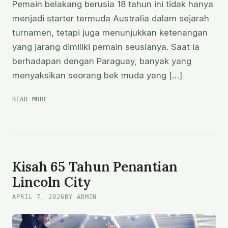
Pemain belakang berusia 18 tahun ini tidak hanya
menjadi starter termuda Australia dalam sejarah
turnamen, tetapi juga menunjukkan ketenangan
yang jarang dimiliki pemain seusianya. Saat ia
berhadapan dengan Paraguay, banyak yang
menyaksikan seorang bek muda yang […]
LUCAS
READ MORE
HERRINGTON,
BEK
TENANG
AUSTRALIA
YANG
DIPUJI
Kisah 65 Tahun Penantian
SEPERTI
Lincoln City
ROLLS-
ROYCE
APRIL 7, 2026
BY ADMIN
DI
PIALA
DUNIA