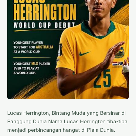
Lucas Herrington, Bintang Muda yang Bersinar di
Panggung Dunia Nama Lucas Herrington tiba-tiba
menjadi perbincangan hangat di Piala Dunia.