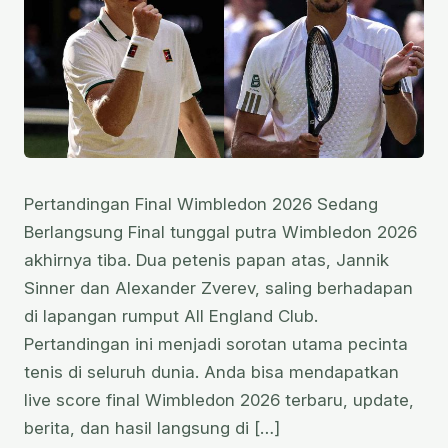
Pertandingan Final Wimbledon 2026 Sedang
Berlangsung Final tunggal putra Wimbledon 2026
akhirnya tiba. Dua petenis papan atas, Jannik
Sinner dan Alexander Zverev, saling berhadapan
di lapangan rumput All England Club.
Pertandingan ini menjadi sorotan utama pecinta
tenis di seluruh dunia. Anda bisa mendapatkan
live score final Wimbledon 2026 terbaru, update,
berita, dan hasil langsung di […]