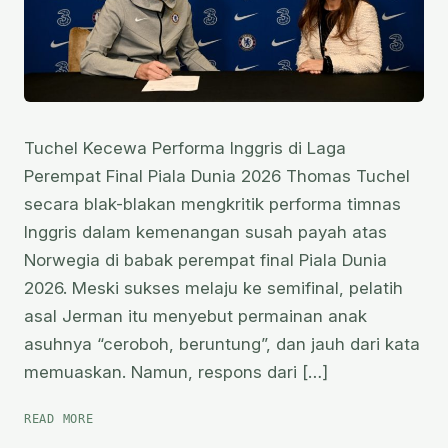
Tuchel Kecewa Performa Inggris di Laga
Perempat Final Piala Dunia 2026 Thomas Tuchel
secara blak-blakan mengkritik performa timnas
Inggris dalam kemenangan susah payah atas
Norwegia di babak perempat final Piala Dunia
2026. Meski sukses melaju ke semifinal, pelatih
asal Jerman itu menyebut permainan anak
asuhnya “ceroboh, beruntung”, dan jauh dari kata
memuaskan. Namun, respons dari […]
TUCHEL
READ MORE
KRITIK